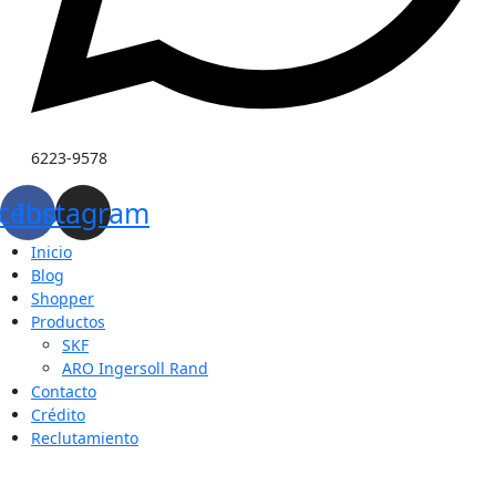
6223-9578
cebook
Instagram
Inicio
Blog
Shopper
Productos
SKF
ARO Ingersoll Rand
Contacto
Crédito
Reclutamiento