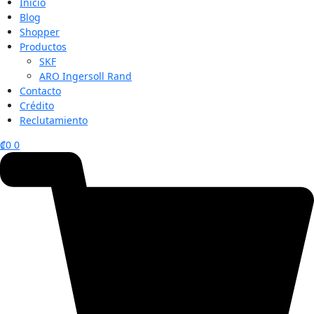
Inicio
Blog
Shopper
Productos
SKF
ARO Ingersoll Rand
Contacto
Crédito
Reclutamiento
₡
0
0