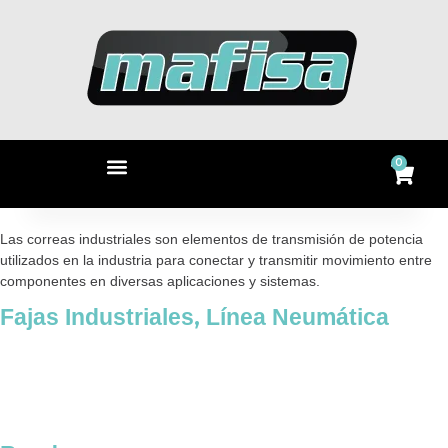
Ir
al
contenido
Menu
0
Ca
Las correas industriales son elementos de transmisión de potencia
utilizados en la industria para conectar y transmitir movimiento entre
componentes en diversas aplicaciones y sistemas.
,
Fajas Industriales
Línea Neumática