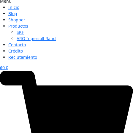
Menu
Inicio
Blog
Shopper
Productos
SKF
ARO Ingersoll Rand
Contacto
Crédito
Reclutamiento
₡
0
0