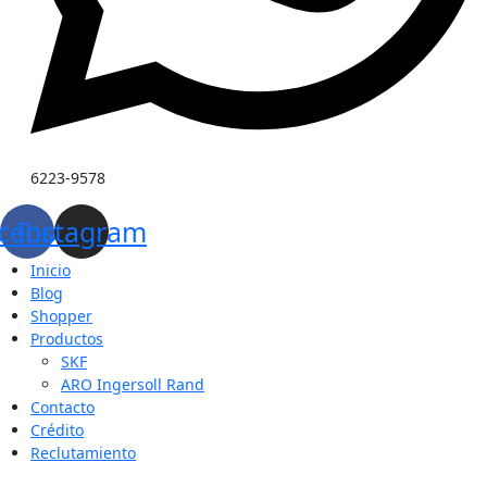
6223-9578
cebook
Instagram
Inicio
Blog
Shopper
Productos
SKF
ARO Ingersoll Rand
Contacto
Crédito
Reclutamiento