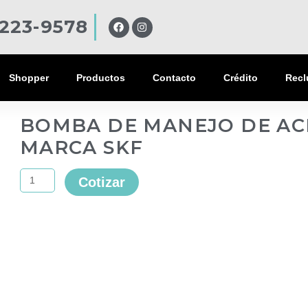
F
I
223-9578
a
n
c
s
e
t
b
a
o
g
Shopper
Productos
Contacto
Crédito
Recl
o
r
k
a
m
BOMBA DE MANEJO DE AC
MARCA SKF
BOMBA
Cotizar
DE
MANEJO
DE
ACEITE
ESTANDAR
MARCA
SKF
quantity