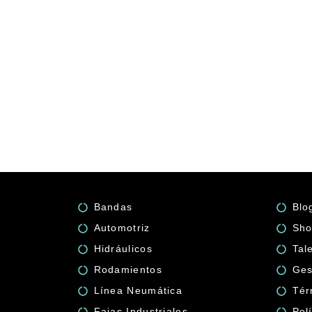
Bandas
Blo
Automotriz
Sho
Hidráulicos
Tal
Rodamientos
Ges
Línea Neumática
Tér
Fajas Industriales
Pol