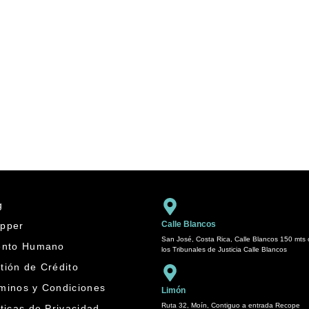
g
Calle Blancos
pper
San José, Costa Rica, Calle Blancos 150 mts
ento Humano
los Tribunales de Justicia Calle Blancos
tión de Crédito
minos y Condiciones
Limón
Ruta 32, Moín, Contiguo a entrada Recope
íticas de Privacidad