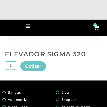
Ir
al
contenido
Menu
0
Ca
ELEVADOR SIGMA 320
ELEVADOR
Cotizar
SIGMA
320
quantity
Bandas
Blog
Automotriz
Shopper
Hidráulicos
Talento Humano