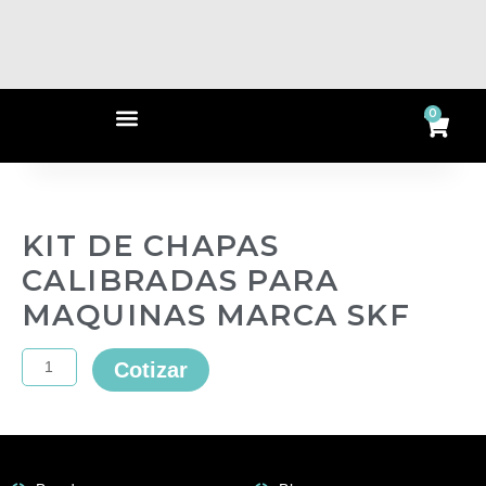
Ir
al
contenido
Menu
0
Ca
KIT DE CHAPAS
CALIBRADAS PARA
MAQUINAS MARCA SKF
KIT
Cotizar
DE
CHAPAS
CALIBRADAS
PARA
MAQUINAS