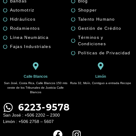
Bandas
Blog
MARCA
SKF
Automotriz
Shopper
quantity
Hidráulicos
Talento Humano
Rodamientos
Gestión de Crédito
Línea Neumática
Términos y
Condiciones
Fajas Industriales
Políticas de Privacidad
Calle Blancos
Limón
San José, Costa Rica, Calle Blancos 150 mts
Ruta 32, Moín, Contiguo a entrada Recope
oeste de los Tribunales de Justicia Calle
Blancos
6223-9578
San José : +506 2202 – 2300
Limón : +506 2758 – 5607