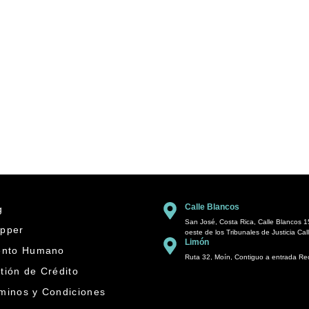
Calle Blancos
g
San José, Costa Rica, Calle Blancos 1
pper
oeste de los Tribunales de Justicia Cal
Limón
ento Humano
Ruta 32, Moín, Contiguo a entrada R
tión de Crédito
minos y Condiciones