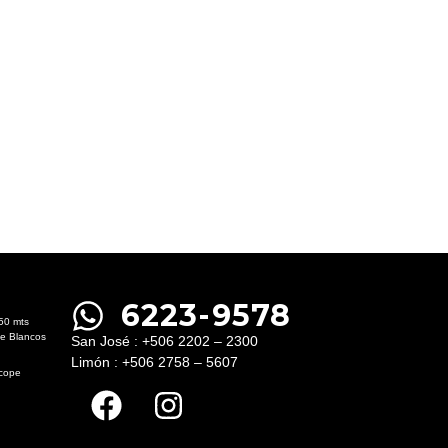
6223-9578
50 mts
le Blancos
San José : +506 2202 – 2300
Limón : +506 2758 – 5607
ecope