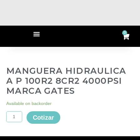
Ir
al
contenido
Menu
0
Ca
MANGUERA HIDRAULICA
A P 100R2 8CR2 4000PSI
MARCA GATES
MANGUERA
Available on backorder
HIDRAULICA
A
Cotizar
P
100R2
8CR2