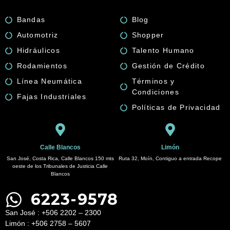
4000PSI
MARCA
Bandas
Blog
GATES
Automotriz
Shopper
quantity
Hidráulicos
Talento Humano
Rodamientos
Gestión de Crédito
Línea Neumática
Términos y
Condiciones
Fajas Industriales
Políticas de Privacidad
Calle Blancos
Limón
San José, Costa Rica, Calle Blancos 150 mts
Ruta 32, Moín, Contiguo a entrada Recope
oeste de los Tribunales de Justicia Calle
Blancos
6223-9578
San José : +506 2202 – 2300
Limón : +506 2758 – 5607