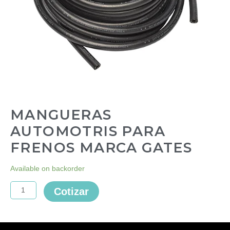
MANGUERAS
AUTOMOTRIS PARA
FRENOS MARCA GATES
MANGUERAS
Available on backorder
AUTOMOTRIS
PARA
Cotizar
FRENOS
MARCA
GATES