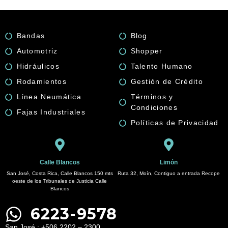
GATES
quantity
Bandas
Blog
Automotriz
Shopper
Hidráulicos
Talento Humano
Rodamientos
Gestión de Crédito
Línea Neumática
Términos y
Condiciones
Fajas Industriales
Políticas de Privacidad
Calle Blancos
Limón
San José, Costa Rica, Calle Blancos 150 mts
Ruta 32, Moín, Contiguo a entrada Recope
oeste de los Tribunales de Justicia Calle
Blancos
6223-9578
San José : +506 2202 – 2300