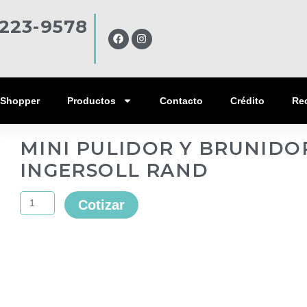
223-9578
F
I
a
n
c
s
e
t
b
a
o
g
o
r
Shopper
Productos
Contacto
Crédito
Re
k
a
m
MINI PULIDOR Y BRUNID
INGERSOLL RAND
MINI
Cotizar
PULIDOR
Y
BRUNIDOR
NEUMATICO
INGERSOLL
RAND
quantity