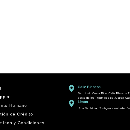
Calle Blancos
g
San José, Costa Rica, Calle Blancos 1
pper
oeste de los Tribunales de Justicia Cal
Limón
ento Humano
Ruta 32, Moín, Contiguo a entrada R
tión de Crédito
minos y Condiciones