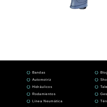
Bandas
Blo
Automotriz
Sho
Hidráulicos
Tal
Rodamientos
Ges
Línea Neumática
Tér