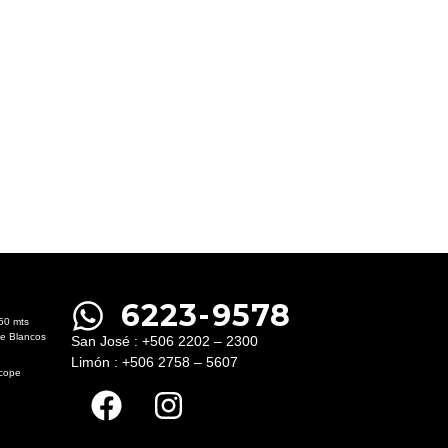
6223-9578
50 mts
le Blancos
San José : +506 2202 – 2300
Limón : +506 2758 – 5607
ecope