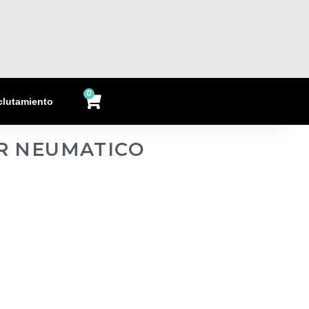
0
Cart
clutamiento
OR NEUMATICO