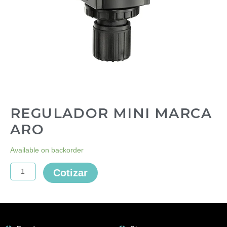
REGULADOR MINI MARCA
ARO
REGULADOR
Available on backorder
MINI
MARCA
Cotizar
ARO
quantity