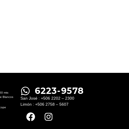
6223-9578
50 mts
le Blancos
San José : +506 2202 – 2300
Limón : +506 2758 – 5607
ecope