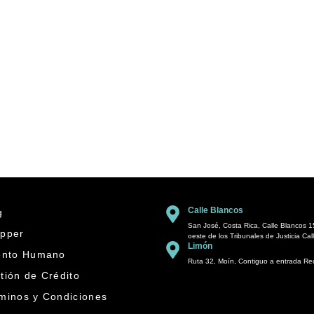
Calle Blancos
g
San José, Costa Rica, Calle Blancos 1
pper
oeste de los Tribunales de Justicia Cal
Limón
ento Humano
Ruta 32, Moín, Contiguo a entrada R
tión de Crédito
minos y Condiciones