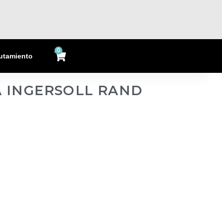
0
Cart
utamiento
A INGERSOLL RAND