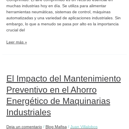
muchas industrias hoy en día. Se utiliza para alimentar
herramientas neumáticas, sistemas de control, máquinas
automatizadas y una variedad de aplicaciones industriales. Sin
embargo, lo que a menudo se pasa por alto es la importancia
crucial del
Leer más »
El
Impacto
del
El Impacto del Mantenimiento
Mantenimiento
Preventivo en el Ahorro
Preventivo
en
Energético de Maquinarias
el
Ahorro
Industriales
Energético
de
Maquinarias
Deja un comentario
/
Blog Mafisa
/
Juan Villalobos