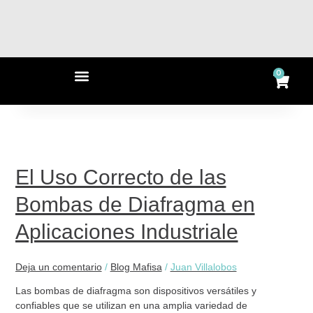
Ir
al
contenido
Menu
0
Ca
El
Uso
Correcto
El Uso Correcto de las
de
Bombas de Diafragma en
las
Bombas
Aplicaciones Industriale
de
Diafragma
en
Deja un comentario
/
Blog Mafisa
/
Juan Villalobos
Aplicaciones
Industriale
Las bombas de diafragma son dispositivos versátiles y
confiables que se utilizan en una amplia variedad de