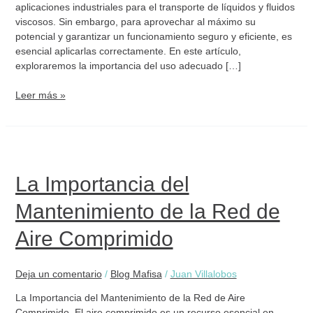
aplicaciones industriales para el transporte de líquidos y fluidos
viscosos. Sin embargo, para aprovechar al máximo su
potencial y garantizar un funcionamiento seguro y eficiente, es
esencial aplicarlas correctamente. En este artículo,
exploraremos la importancia del uso adecuado […]
Leer más »
La
Importancia
del
La Importancia del
Mantenimiento
Mantenimiento de la Red de
de
la
Aire Comprimido
Red
de
Aire
Deja un comentario
/
Blog Mafisa
/
Juan Villalobos
Comprimido
La Importancia del Mantenimiento de la Red de Aire
Comprimido. El aire comprimido es un recurso esencial en